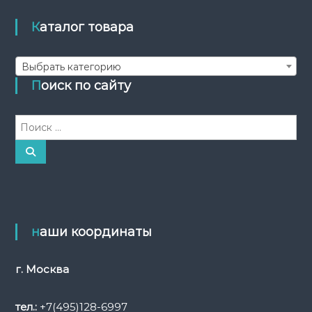
Каталог товара
Выбрать категорию
Поиск по сайту
И
с
к
П
о
а
и
с
т
к
ь
:
наши координаты
г. Москва
тел.:
+7(495)128-6997