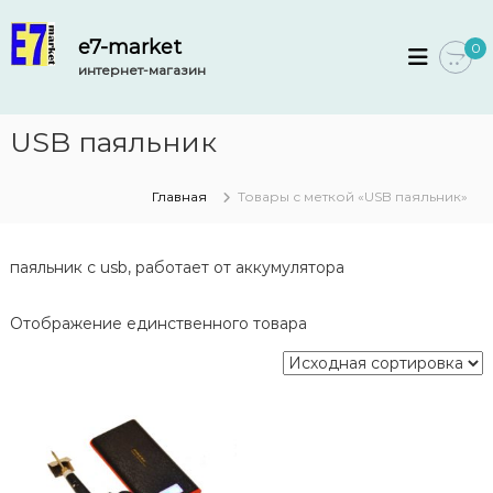
П
е
e7-market
0
р
интернет-магазин
е
й
т
USB паяльник
и
к
с
Главная
Товары с меткой «USB паяльник»
о
д
е
паяльник с usb, работает от аккумулятора
р
ж
Отображение единственного товара
и
м
о
м
у