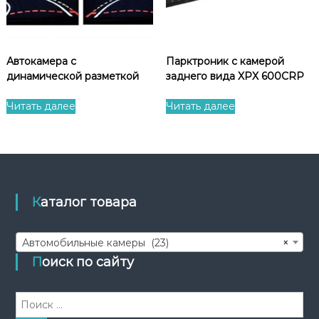
Автокамера с
Парктроник с камерой
динамической разметкой
заднего вида XPX 600CRP
Читать далее
Читать далее
Каталог товара
Автомобильные камеры (23)
×
Поиск по сайту
И
с