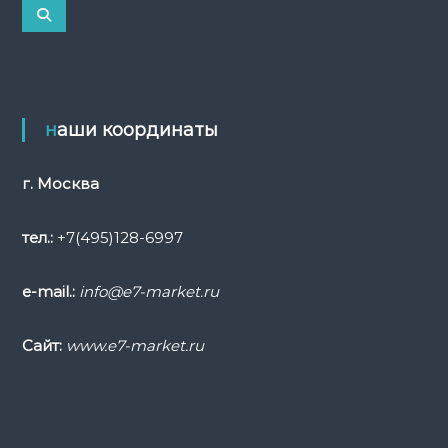
к
П
о
а
и
с
т
к
ь
:
наши координаты
г. Москва
тел.:
+7(495)128-6997
e-mail.:
info@e7-market.ru
Сайт:
www.e7-market.ru