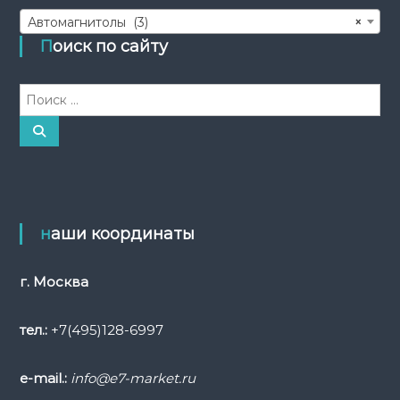
Автомагнитолы (3)
×
Поиск по сайту
И
с
к
П
о
а
и
с
т
к
ь
:
наши координаты
г. Москва
тел.:
+7(495)128-6997
e-mail.:
info@e7-market.ru