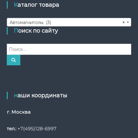
Каталог товара
Автомагнитолы (3)
×
Поиск по сайту
И
с
к
П
о
а
и
с
т
к
ь
:
наши координаты
г. Москва
тел.:
+7(495)128-6997