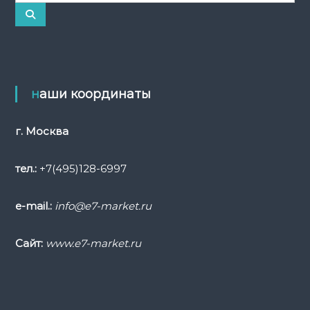
к
П
о
а
и
с
т
к
ь
:
наши координаты
г. Москва
тел.:
+7(495)128-6997
e-mail.:
info@e7-market.ru
Сайт:
www.e7-market.ru