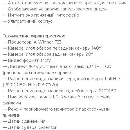
— Автоматическое включение записи при подаче питания.
— Отображение на экране записываемого видео.
— Интуитивно понятный интерфейс
— Ультратонкий корпус
Технические характеристики:
— Процессор: AllWinner F23
— Камера: Угол обзора передней камеры 140°
— Камера: Угол обзора задней камеры 90°
— Видео формат: MOV
— Дисплей: ЖК-дисплей с диагональю 4,3″ TFT LCD
(расположен на зеркале справа)
— Разрешение видеозаписи передней камеры: Full HD
(1920*1080) HD (1280*720)
— Разрешение видеозаписи задней камеры: 640*480
— Циклическая запись: 1, 2, 5 минут без пауз между
файлами
— Режим парковочного монитора с парковочными
линиями
— Датчик движения
— Датчик удара: G-sensor