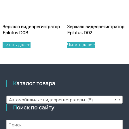
Зеркало видеорегистратор
Зеркало видеорегистратор
Eplutus D08
Eplutus D02
Читать далее
Читать далее
Каталог товара
Автомобильные видеорегистраторы (8)
×
Поиск по сайту
И
с