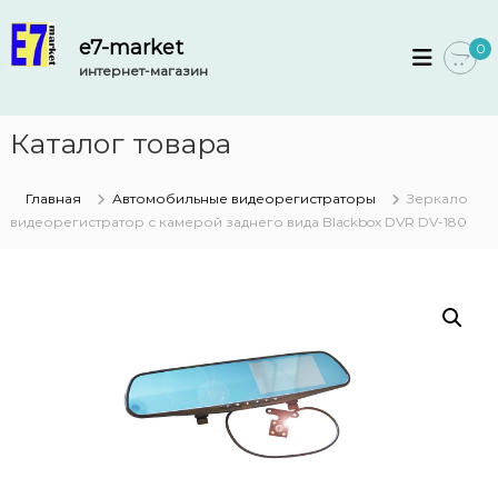
П
е
e7-market
0
р
интернет-магазин
е
й
т
Каталог товара
и
к
с
Главная
Автомобильные видеорегистраторы
Зеркало
о
видеорегистратор с камерой заднего вида Blackbox DVR DV-180
д
е
р
ж
и
м
о
м
у