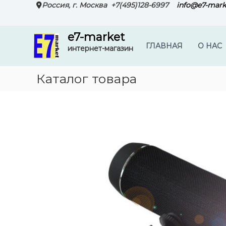
П
Россия, г. Москва
+7(495)128-6997
info@e7-mark
е
р
e7-market
е
ГЛАВНАЯ
О НАС
й
интернет-магазин
т
и
Каталог товара
к
с
о
д
е
р
ж
и
м
о
м
у