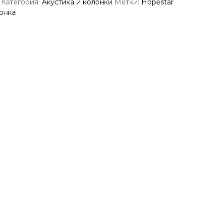
Категория:
Акустика и колонки
Метки:
Hopestar
онка