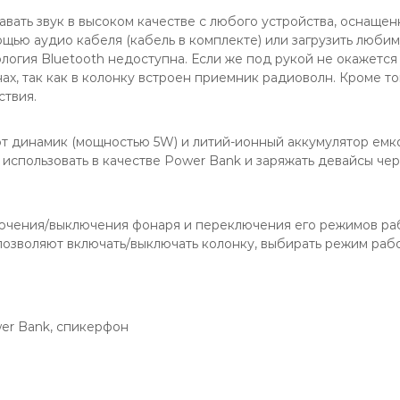
ать звук в высоком качестве с любого устройства, оснащенн
щью аудио кабеля (кабель в комплекте) или загрузить люби
огия Bluetooth недоступна. Если же под рукой не окажется
нах, так как в колонку встроен приемник радиоволн. Кроме т
ствия.
т динамик (мощностью 5W) и литий-ионный аккумулятор емко
но использовать в качестве Power Bank и заряжать девайсы ч
ключения/выключения фонаря и переключения его режимов раб
позволяют включать/выключать колонку, выбирать режим рабо
wer Bank, спикерфон