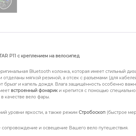
AR P11 с креплением на велосипед
оригинальная Bluetooth колонка, которая имеет стильный диз
и отделаны мягкой резиной, а отсек с разъемами (для кабел
т брызг и капель дождя. Влага защищённость особенно важн
имеет
встроенный фонарик
и крепится с помощью специальн
 в качестве вело фары.
ий уровни яркости, а также режим
Стробоскоп
(быстрое мер
ное сопровождение и освещение Вашего вело путешествия.