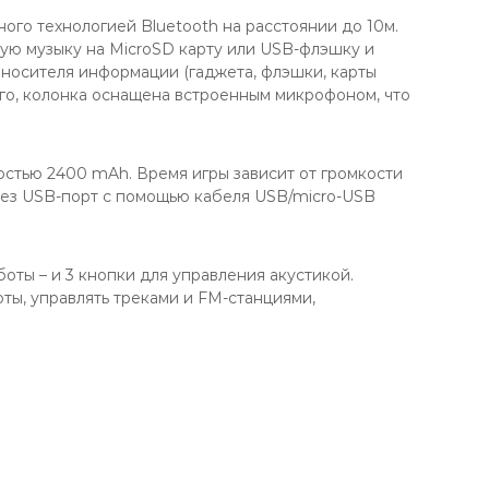
ого технологией Bluetooth на расстоянии до 10м.
мую музыку на MicroSD карту или USB-флэшку и
 носителя информации (гаджета, флэшки, карты
ого, колонка оснащена встроенным микрофоном, что
стью 2400 mAh. Время игры зависит от громкости
ерез USB-порт с помощью кабеля USB/micro-USB
оты – и 3 кнопки для управления акустикой.
ты, управлять треками и FM-станциями,