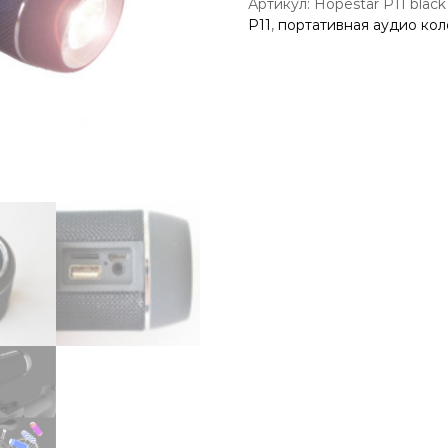
Артикул:
Hopestar P11 black
P11
,
портативная аудио кол