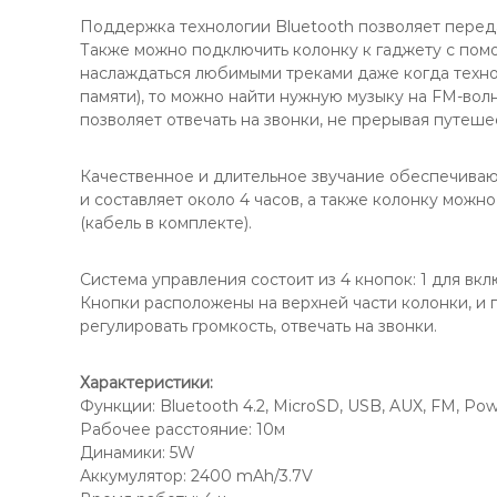
Поддержка технологии Bluetooth позволяет передав
Также можно подключить колонку к гаджету с помо
наслаждаться любимыми треками даже когда технол
памяти), то можно найти нужную музыку на FM-вол
позволяет отвечать на звонки, не прерывая путеше
Качественное и длительное звучание обеспечиваю
и составляет около 4 часов, а также колонку мож
(кабель в комплекте).
Система управления состоит из 4 кнопок: 1 для в
Кнопки расположены на верхней части колонки, и 
регулировать громкость, отвечать на звонки.
Характеристики:
Функции: Bluetooth 4.2, MicroSD, USB, AUX, FM, Po
Рабочее расстояние: 10м
Динамики: 5W
Аккумулятор: 2400 mAh/3.7V