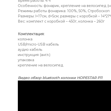
Время работы: 4 ч
Особенность: фонарик, крепление на велосипед (н
Режимы работы фонарика: 100%, 50%, Стробоскоп
Размеры: l=17см, d=5см; размеры с коробкой – 14*21*
Вес: комплект с коробкой – 450г, колонка – 260г
Комплектация:
колонка
USB/micro-USB кабель
аудио кабель
инструкция (англ.)
упаковка
крепление на велосипед
Видео обзор bluetooth колонки HOPESTAR P11