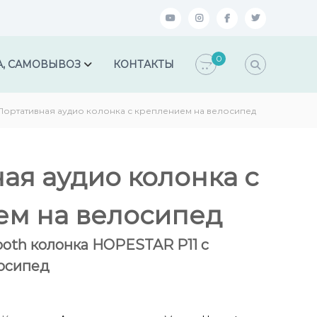
y
i
f
t
o
n
a
w
0
u
s
c
i
А, САМОВЫВОЗ
КОНТАКТЫ
t
t
e
t
u
a
b
t
Портативная аудио колонка с креплением на велосипед
b
g
o
e
e
r
o
r
a
k
ая аудио колонка с
m
ем на велосипед
ooth колонка HOPESTAR P11 с
осипед