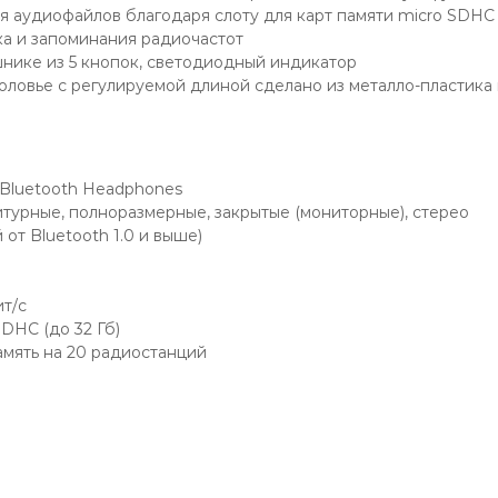
 аудиофайлов благодаря слоту для карт памяти micro SDHC
а и запоминания радиочастот
нике из 5 кнопок, светодиодный индикатор
оловье с регулируемой длиной сделано из металло-пластика
s Bluetooth Headphones
турные, полноразмерные, закрытые (мониторные), стерео
от Bluetooth 1.0 и выше)
т/с
DHC (до 32 Гб)
амять на 20 радиостанций