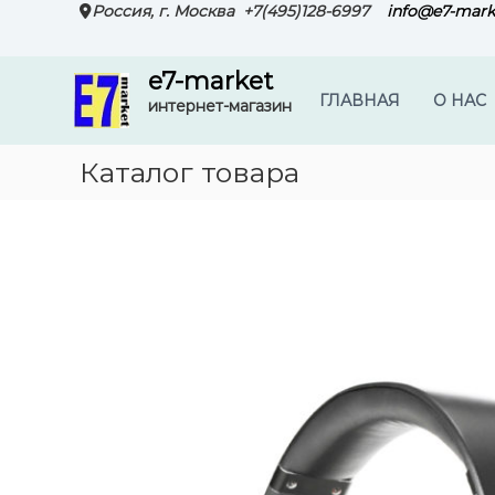
П
Россия, г. Москва
+7(495)128-6997
info@e7-mark
е
р
e7-market
е
ГЛАВНАЯ
О НАС
й
интернет-магазин
т
и
Каталог товара
к
с
о
д
е
р
ж
и
м
о
м
у