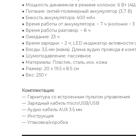
● Мощность динамиков в режиме колонок: 6 Вт (4Ω
● Питание: литий-полимерный аккумулятор (3,7 В)
● Емкость аккумулятора: 400 мАч
● Время работы от аккумулятора: ~ 7 ч (колонки ~ 3 
● Время работы разговор: ~ 8 ч
● Ожидание: 23 ч
● Время зарядки: ~ 2 ч; LED индикатор активности
● Входы: 3,5 мм (мама). Длина аудио провода в компле
● Шумоподавление: пассивное
● Материалы: Пластик, сталь, иск. кожа
● Размер: 20 х 19.5 x 8.5 см
● Вес: 230 г
Комплектация:
— Гарнитура со встроенным пультом управления
— Зарядный кабель microUSB/USB
— Аудио кабель AUX 3.5 мм
— Инструкция
— Упаковка/коробка