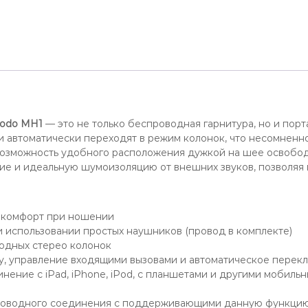
odo MH1
— это не только беспроводная гарнитура, но и по
и автоматически переходят в режим колонок, что несомненн
озможность удобного расположения дужкой на шее освободи
 и идеальную шумоизоляцию от внешних звуков, позволяя п
 комфорт при ношении
и использовании простых наушников (провод в комплекте)
одных стерео колонок
, управление входящими вызовами и автоматическое перекл
ение с iPad, iPhone, iPod, с планшетами и другими мобильн
проводного соединения с поддерживающими данную функци