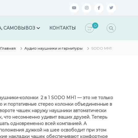
y
i
f
t
o
n
a
w
0
u
s
c
i
А, САМОВЫВОЗ
КОНТАКТЫ
t
t
e
t
u
a
b
t
Главная
Аудио наушники и гарнитуры
SODO MH1
b
g
o
e
e
r
o
r
a
k
m
аушники-колонки 2 в 1 SODO MH1 — это не только
но и портативные стерео колонки объединенные в
звороте чашек наружу наушники автоматически
, что несомненно удивит ваших друзей. Теперь
ать одновременно всей компанией. А
положения дужкой на шее освободит при этом
гкие накладки чашек обеспечивают комфортное