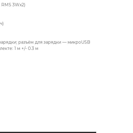
, RMS 3Wх2)
ч)
-зарядки; разъём для зарядки — микроUSB
кте: 1 м +/- 0.3 м