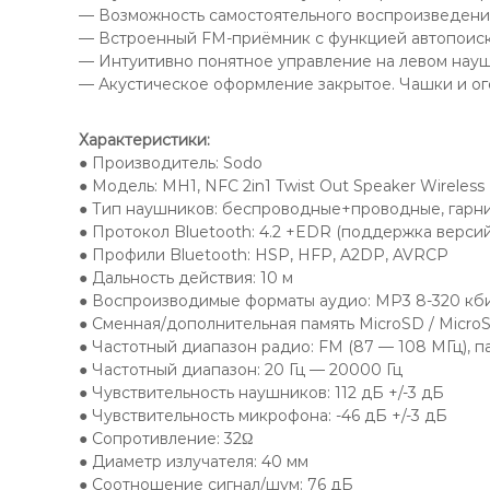
— Возможность самостоятельного воспроизведения
— Встроенный FM-приёмник с функцией автопоиск
— Интуитивно понятное управление на левом науш
— Акустическое оформление закрытое. Чашки и ог
Характеристики
:
● Производитель: Sodo
● Модель: MH1, NFC 2in1 Twist Out Speaker Wireles
● Тип наушников: беспроводные+проводные, гарни
● Протокол Bluetooth: 4.2 +EDR (поддержка версий 
● Профили Bluetooth: HSP, HFP, A2DP, AVRCP
● Дальность действия: 10 м
● Воспроизводимые форматы аудио: MP3 8-320 кби
● Сменная/дополнительная память MicroSD / MicroS
● Частотный диапазон радио: FM (87 — 108 МГц), п
● Частотный диапазон: 20 Гц — 20000 Гц
● Чувствительность наушников: 112 дБ +/-3 дБ
● Чувствительность микрофона: -46 дБ +/-3 дБ
● Сопротивление: 32Ω
● Диаметр излучателя: 40 мм
● Соотношение сигнал/шум: 76 дБ