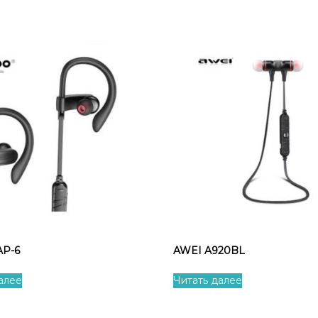
AP-6
AWEI A920BL
алее
Читать далее