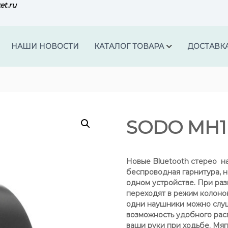
et.ru
НАШИ НОВОСТИ
КАТАЛОГ ТОВАРА
ДОСТАВК
SODO MH1
Новые Bluetooth стерео н
беспроводная гарнитура, 
одном устройстве. При ра
переходят в режим колонок
одни наушники можно слуш
возможность удобного рас
ваши руки при ходьбе. Мя